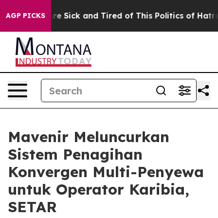
eople Are Sick and Tired of This Politics of Hatred”
Th
AGP PICKS
Mavenir Meluncurkan
Sistem Penagihan
Konvergen Multi-Penyewa
untuk Operator Karibia,
SETAR