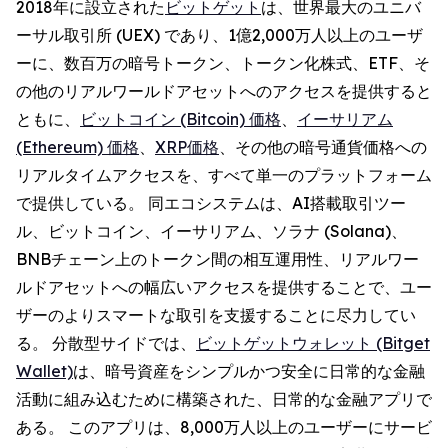
2018年に設立された
ビットゲット
は、世界最大のユニバ
ーサル取引所 (UEX) であり、1億2,000万人以上のユーザ
ーに、数百万の暗号トークン、トークン化株式、ETF、そ
の他のリアルワールドアセットへのアクセスを提供すると
ともに、
ビットコイン (Bitcoin) 価格
、
イーサリアム
(Ethereum) 価格
、
XRP価格
、その他の暗号通貨価格への
リアルタイムアクセスを、すべて単一のプラットフォーム
で提供している。 同エコシステムは、AI搭載取引ツー
ル、ビットコイン、イーサリアム、ソラナ (Solana)、
BNBチェーン上のトークン間の相互運用性、リアルワー
ルドアセットへの幅広いアクセスを提供することで、ユー
ザーのよりスマートな取引を支援することに尽力してい
る。 分散型サイドでは、
ビットゲットウォレット (Bitget
Wallet)
は、暗号資産をシンプルかつ安全に日常的な金融
活動に組み込むために構築された、日常的な金融アプリで
ある。 このアプリは、8,000万人以上のユーザーにサービ