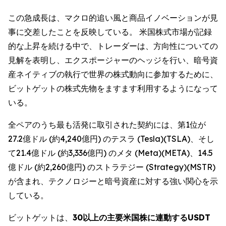
この急成長は、マクロ的追い風と商品イノベーションが見
事に交差したことを反映している。 米国株式市場が記録
的な上昇を続ける中で、トレーダーは、方向性についての
見解を表明し、エクスポージャーのヘッジを行い、暗号資
産ネイティブの執行で世界の株式動向に参加するために、
ビットゲットの株式先物をますます利用するようになって
いる。
全ペアのうち最も活発に取引された契約には、第1位が
27.2億ドル (約4,240億円) のテスラ (Tesla)(TSLA)、そし
て21.4億ドル (約3,336億円) のメタ (Meta)(META)、14.5
億ドル (約2,260億円) のストラテジー (Strategy)(MSTR)
が含まれ、テクノロジーと暗号資産に対する強い関心を示
している。
ビットゲットは、
30以上の主要米国株に連動するUSDT