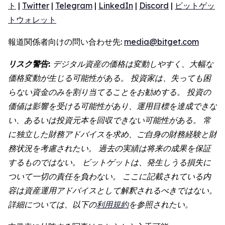
ト
|
Twitter
|
Telegram
|
LinkedIn
|
Discord
|
ビットゲッ
トウォレット
報道関係者向けの問い合わせ先:
media@bitget.com
リスク警告:
デジタル資産の価格は変動しやすく、大幅な
価格変動が生じる可能性がある。 投資家は、失っても困
らない資金のみを割り当てることをお勧めする。 投資の
価値は影響を受ける可能性があり、運用目標を達成できな
い、あるいは投資元本を回収できない可能性がある。 常
に独立した財務アドバイスを求め、ご自身の財務経験と財
務状況を考慮されたい。 過去の実績は将来の成果を保証
するものではない。 ビットゲットは、発生しうる損失に
ついて一切の責任を負わない。 ここに記載されている内
容は資産運用アドバイスとして解釈されるべきではない。
詳細については、以下の
利用規約
を参照されたい。