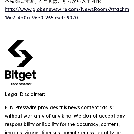
本発表に付随する写真はこちらから入手可能:
http://www.globenewswire.com/NewsRoom/Attachmen
16c7-4d0a-96e0-236b5cfd9070
Legal Disclaimer:
EIN Presswire provides this news content "as is"
without warranty of any kind. We do not accept any
responsibility or liability for the accuracy, content,
images, videos, licenses, completeness, legality, or