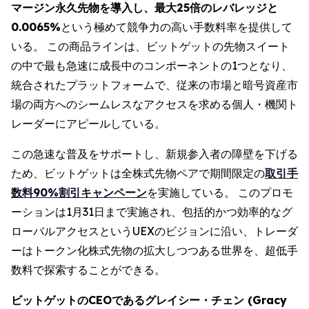
マージン永久先物を導入し、最大25倍のレバレッジと
0.0065%
という極めて競争力の高い手数料率を提供して
いる。 この商品ラインは、ビットゲットの先物スイート
の中で最も急速に成長中のコンポーネントの1つとなり、
統合されたプラットフォームで、従来の市場と暗号資産市
場の両方へのシームレスなアクセスを求める個人・機関ト
レーダーにアピールしている。
この急速な普及をサポートし、新規参入者の障壁を下げる
ため、ビットゲットは全株式先物ペアで期間限定の
取引手
数料90%割引キャンペーン
を実施している。 このプロモ
ーションは1月31日まで実施され、包括的かつ効率的なグ
ローバルアクセスというUEXのビジョンに沿い、トレーダ
ーはトークン化株式先物の拡大しつつある世界を、超低手
数料で探索することができる。
ビットゲットのCEOであるグレイシー・チェン (Gracy